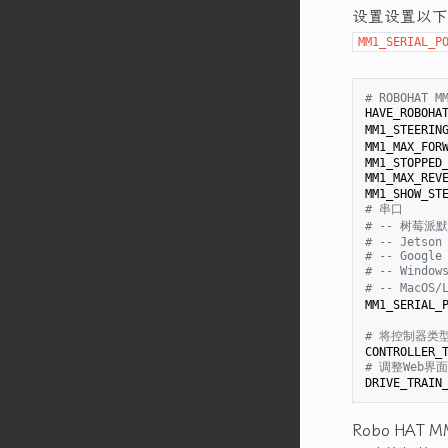
设置设置以下
MM1_SERIAL_P
# ROBOHAT M
HAVE_ROBOHA
MM1_STEERIN
MM1_MAX_FOR
MM1_STOPPED
MM1_MAX_REV
MM1_SHOW_ST
# 串口
# -- 树莓派默认
# -- Jetson
# -- Google
# -- Window
# -- MacO
MM1_SERIAL_
# 将控制器类型设
CONTROLLER_
# 调整Web界
DRIVE_TRAIN
Robo HA