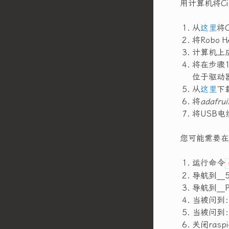
用计算机将Cir
从
这里
将C
将Robo
计算机上应
将在步骤1
位于驱动
从
这里
下载
将
adafrui
将USB电
您可能需要在
运行命令
导航到__5 -
导航到__P6
当被问到：__W
当被问到：__W
关闭raspi