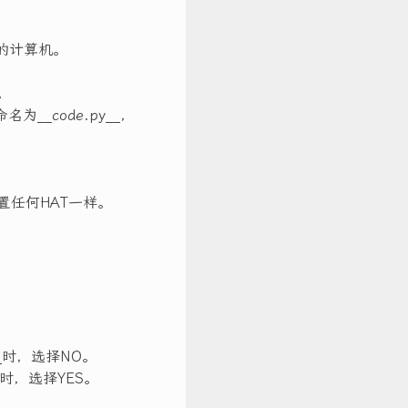
载到您的计算机。
。
为__code.py__，
置任何HAT一样。
ial?__时，选择NO。
ed?__时，选择YES。