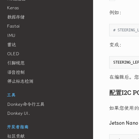
Keras
例如：
数据存储
Fastai
# STEERING_
IMU
变成：
雷达
OLED
STEERING_LE
引脚规范
语音控制
在编辑后。您
停止标志检测
配置I2C P
工具
Donkey命令行工具
如果您使用的
Donkey UI.
Jetson Nano
开发者指南
社区贡献