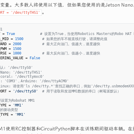
变量。大多数人将使用以下值，但如果您使用的是Jetson Nan
。
ORT = '/dev/ttyTHS1'
M1
T = 
True
# 设置为True，当使用Robotics Masters的Robo H
G_MID = 
1500
# 如果您的车不能直线行驶，请调整此值
WARD = 
2000
# 最大正向油门。值越大，速度越快
_PWM = 
1500
ERSE = 
1000
# 最大反向油门。值越小，速度越快
EERING_VALUE = 
False
: '/dev/ttyS0'
 Nano: '/dev/ttyTHS1'
 coral: '/dev/ttymxc0'
s: 'COM3'，Arduino: '/dev/ttyACM0'
S/Linux: 请使用'ls /dev/tty.*'查找正确的串口，例如'/dev/tty.usbmode
PORT = 
'/dev/ttyS0'
# 用于读取和发送MM1数据的串口（树莓派默认）
置为Robohat MM1
TYPE = 
'MM1'
面的驱动类型
_TYPE = 
'MM1'
T MM1使用RC控制器和CircuitPython脚本在训练期间驱动车