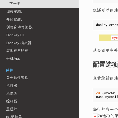
下一步
您还可以创建
调校车辆.
开始驾驶.
创建自动驾驶器.
Donkey UI.
myc
Donkey 模拟器.
请参阅更多关
虚拟赛车联赛.
手机App
配置选项
部件
查看您新创建
关于软件架构
执行器
摄像头
cd
 ~/mycar

控制器
每行都有一个
里程计
和选项的
#
RC遥控器