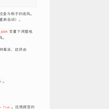
请检查与板子的连线。
议重新启动）。
变量下调整地
_ADDR
线。
树莓派，这将由
。
e
。还根据您的
= True