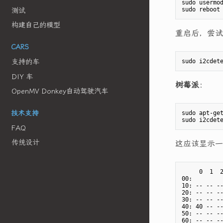
sudo usermo
测试
构建自己的模型
重启后，尝试
CARS
支持的车
DIY 车
树莓派
：
OpenMV Donkey自动驾驶汽车
技术支持
sudo apt-get
FAQ
传统设计
这应该显示一
     0  1  2
00:         
10: -- -- --
20: -- -- --
30: -- -- --
40: 40 -- --
50: -- -- --
60: -- -- --