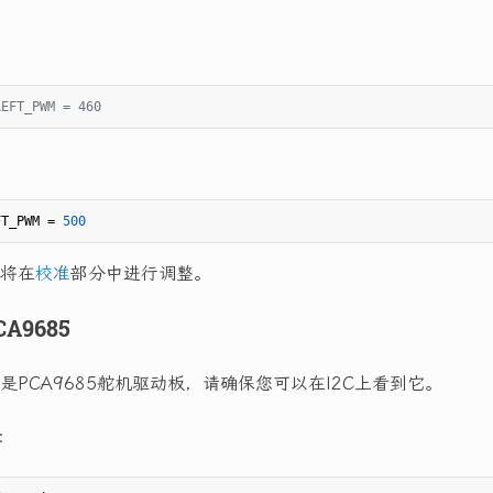
LEFT_PWM = 460
FT_PWM = 
500
将在
校准
部分中进行调整。
CA9685
是PCA9685舵机驱动板，请确保您可以在I2C上看到它。
：