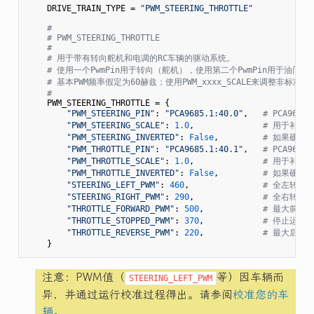
    DRIVE_TRAIN_TYPE = 
"PWM_STEERING_THROTTLE"
#
# PWM_STEERING_THROTTLE
#
# 用于带有转向舵机和电调的RC车辆的驱动系统。
# 使用一个PwmPin用于转向（舵机），使用第二个PwmPin用于油门（
# 基本PWM频率假定为60赫兹；使用PWM_xxxx_SCALE来调整非标准
#
    PWM_STEERING_THROTTLE = {

"PWM_STEERING_PIN"
: 
"PCA9685.1:40.0"
,   
# PCA968
"PWM_STEERING_SCALE"
: 
1.0
,              
# 用于补偿
"PWM_STEERING_INVERTED"
: 
False
,         
# 如果硬件需
"PWM_THROTTLE_PIN"
: 
"PCA9685.1:40.1"
,   
# PCA968
"PWM_THROTTLE_SCALE"
: 
1.0
,              
# 用于补偿
"PWM_THROTTLE_INVERTED"
: 
False
,         
# 如果硬件需
"STEERING_LEFT_PWM"
: 
460
,               
# 全左转的P
"STEERING_RIGHT_PWM"
: 
290
,              
# 全右转的P
"THROTTLE_FORWARD_PWM"
: 
500
,            
# 最大前进油
"THROTTLE_STOPPED_PWM"
: 
370
,            
# 停止运动时
"THROTTLE_REVERSE_PWM"
: 
220
,            
# 最大后退油
注意：PWM值（
等）因车辆而
STEERING_LEFT_PWM
异，并通过运行校准过程得出。请参阅
校准您的车
辆
。