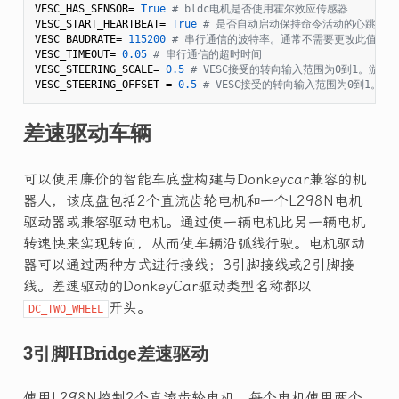
VESC_HAS_SENSOR= 
True
# bldc电机是否使用霍尔效应传感器
VESC_START_HEARTBEAT= 
True
# 是否自动启动保持命令活动的心跳线程
VESC_BAUDRATE= 
115200
# 串行通信的波特率。通常不需要更改此值。
VESC_TIMEOUT= 
0.05
# 串行通信的超时时间
VESC_STEERING_SCALE= 
0.5
# VESC接受的转向输入范围为0到1。游戏手
VESC_STEERING_OFFSET = 
0.5
# VESC接受的转向输入范围为0到1。
差速驱动车辆
可以使用廉价的智能车底盘构建与Donkeycar兼容的机
器人，该底盘包括2个直流齿轮电机和一个L298N电机
驱动器或兼容驱动电机。通过使一辆电机比另一辆电机
转速快来实现转向，从而使车辆沿弧线行驶。电机驱动
器可以通过两种方式进行接线；3引脚接线或2引脚接
线。差速驱动的DonkeyCar驱动类型名称都以
开头。
DC_TWO_WHEEL
3引脚HBridge差速驱动
使用L298N控制2个直流齿轮电机，每个电机使用两个