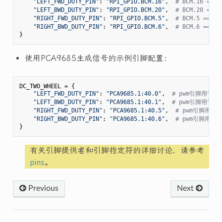
"LEFT_FWD_DUTY_PIN"
: 
"RPI_GPIO.BCM.16"
,  
# BCM.16 =
"LEFT_BWD_DUTY_PIN"
: 
"RPI_GPIO.BCM.20"
,  
# BCM.20 =
"RIGHT_FWD_DUTY_PIN"
: 
"RPI_GPIO.BCM.5"
,  
# BCM.5 ==
"RIGHT_BWD_DUTY_PIN"
: 
"RPI_GPIO.BCM.6"
,  
# BCM.6 ==
使用PCA9685生成信号的示例引脚配置：
DC_TWO_WHEEL = {

"LEFT_FWD_DUTY_PIN"
: 
"PCA9685.1:40.0"
,  
# pwm引脚用于
"LEFT_BWD_DUTY_PIN"
: 
"PCA9685.1:40.1"
,  
# pwm引脚用于
"RIGHT_FWD_DUTY_PIN"
: 
"PCA9685.1:40.5"
,  
# pwm引脚用
"RIGHT_BWD_DUTY_PIN"
: 
"PCA9685.1:40.6"
,  
# pwm引脚用
有关引脚提供者和引脚指定符的详细讨论，请参考
pins
。
Previous
Next