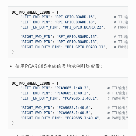
DC_TWO_WHEEL_L298N = {

"LEFT_FWD_PIN"
: 
"RPI_GPIO.BOARD.16"
,        
# TTL输出
"LEFT_BWD_PIN"
: 
"RPI_GPIO.BOARD.18"
,        
# TTL输出
"LEFT_EN_DUTY_PIN"
: 
"RPI_GPIO.BOARD.22"
,    
# PWM引
"RIGHT_FWD_PIN"
: 
"RPI_GPIO.BOARD.15"
,       
# TTL输出
"RIGHT_BWD_PIN"
: 
"RPI_GPIO.BOARD.13"
,       
# TTL输出
"RIGHT_EN_DUTY_PIN"
: 
"RPI_GPIO.BOARD.11"
,   
# PWM引
使用PCA9685生成信号的示例引脚配置：
DC_TWO_WHEEL_L298N = {

"LEFT_FWD_PIN"
: 
"PCA9685.1:40.3"
,        
# TTL输出引脚
"LEFT_BWD_PIN"
: 
"PCA9685.1:40.2"
,        
# TTL输出引脚
"LEFT_EN_DUTY_PIN"
: 
"PCA9685.1:40.1"
,    
# PWM引脚产
"RIGHT_FWD_PIN"
: 
"PCA9685.1:40.6"
,       
# TTL输出引脚
"RIGHT_BWD_PIN"
: 
"PCA9685.1:40.5"
,       
# TTL输出引脚
"RIGHT_EN_DUTY_PIN"
: 
"PCA9685.1:40.4"
,   
# PWM引脚产