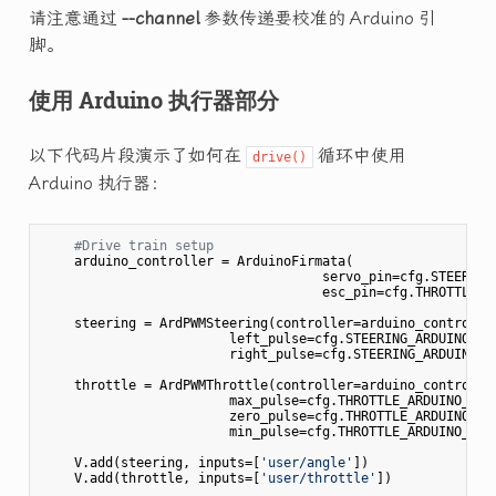
请注意通过
--channel
参数传递要校准的 Arduino 引
脚。
使用 Arduino 执行器部分
以下代码片段演示了如何在
循环中使用
drive()
Arduino 执行器：
#Drive train setup
    arduino_controller = ArduinoFirmata(

                                    servo_pin=cfg.STEERING_
                                    esc_pin=cfg.THROTTLE_AR
    steering = ArdPWMSteering(controller=arduino_controller
                        left_pulse=cfg.STEERING_ARDUINO_LEF
                        right_pulse=cfg.STEERING_ARDUINO_RI
    throttle = ArdPWMThrottle(controller=arduino_controller
                        max_pulse=cfg.THROTTLE_ARDUINO_FORW
                        zero_pulse=cfg.THROTTLE_ARDUINO_STO
                        min_pulse=cfg.THROTTLE_ARDUINO_REVE
    V.add(steering, inputs=[
'user/angle'
])

    V.add(throttle, inputs=[
'user/throttle'