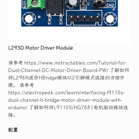
L293D Motor Driver Module
请参考 https://www.instructables.com/Tutorial-for-
Dual-Channel-DC-Motor-Driver-Board-PW/ 了解如何
将L298N迷你HBridge模块以2引脚模式连接的详细步
骤。 请参考
https://electropeak.com/learn/interfacing-l9110s-
dual-channel-h-bridge-motor-driver-module-with-
arduino/ 了解如何将L9110S/HG7881电机驱动模块连
接。
配置