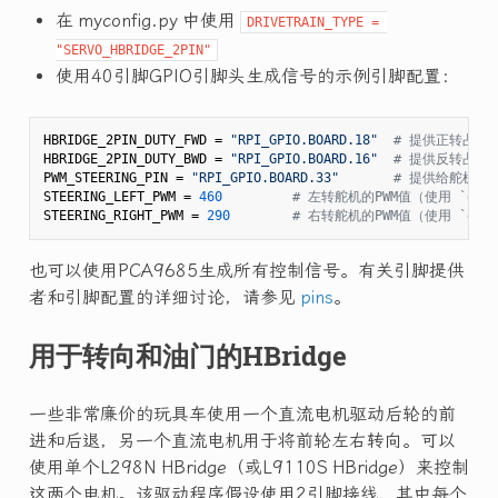
在 myconfig.py 中使用
DRIVETRAIN_TYPE = 
"SERVO_HBRIDGE_2PIN"
使用40引脚GPIO引脚头生成信号的示例引脚配置：
HBRIDGE_2PIN_DUTY_FWD = 
"RPI_GPIO.BOARD.18"
# 提供正转占空
HBRIDGE_2PIN_DUTY_BWD = 
"RPI_GPIO.BOARD.16"
# 提供反转占空
PWM_STEERING_PIN = 
"RPI_GPIO.BOARD.33"
# 提供给舵机的P
STEERING_LEFT_PWM = 
460
# 左转舵机的PWM值（使用 `donk
STEERING_RIGHT_PWM = 
290
# 右转舵机的PWM值（使用 `donk
也可以使用PCA9685生成所有控制信号。有关引脚提供
者和引脚配置的详细讨论，请参见
pins
。
用于转向和油门的HBridge
一些非常廉价的玩具车使用一个直流电机驱动后轮的前
进和后退，另一个直流电机用于将前轮左右转向。可以
使用单个L298N HBridge（或L9110S HBridge）来控制
这两个电机。该驱动程序假设使用2引脚接线，其中每个