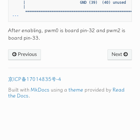
     |                         GND (39)  (40) unused       
     |                                                     
After enabling, pwm0 is board pin-32 and pwm2 is
board pin-33.
Previous
Next
京ICP备17014835号-4
Built with
MkDocs
using a
theme
provided by
Read
the Docs
.