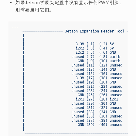
如果Jetson扩展头配置中没有显示任何PWM引脚，
则需要启用它们。
---
===================
Jetson
Expansion
Header
Tool
====
|
     |                                                     
     |                        3.3V ( 1)  ( 2) 5V           
     |                        i2c2 ( 3)  ( 4) 5V           
     |                        i2c2 ( 5)  ( 6) GND          
     |                      unused ( 7)  ( 8) uartb        
     |                         GND ( 9)  (10) uartb        
     |                      unused (11)  (12) unused       
     |                      unused (13)  (14) GND          
     |                      unused (15)  (16) unused       
     |                        3.3V (17)  (18) unused       
     |                      unused (19)  (20) GND          
     |                      unused (21)  (22) unused       
     |                      unused (23)  (24) unused       
     |                         GND (25)  (26) unused       
     |                        i2c1 (27)  (28) i2c1         
     |                      unused (29)  (30) GND          
     |                      unused (31)  (32) unused       
     |                      unused (33)  (34) GND          
     |                      unused (35)  (36) unused       
     |                      unused (37)  (38) unused       
     |                         GND (39)  (40) unused       
     |                                                     