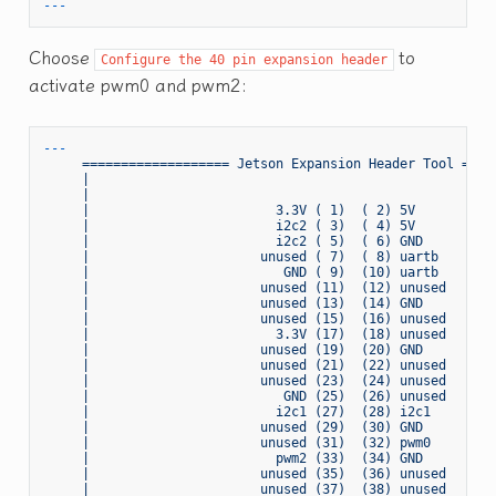
Choose
to
Configure the 40 pin expansion header
activate pwm0 and pwm2:
---
===================
Jetson
Expansion
Header
Tool
====
|
     |                                                     
     |                        3.3V ( 1)  ( 2) 5V           
     |                        i2c2 ( 3)  ( 4) 5V           
     |                        i2c2 ( 5)  ( 6) GND          
     |                      unused ( 7)  ( 8) uartb        
     |                         GND ( 9)  (10) uartb        
     |                      unused (11)  (12) unused       
     |                      unused (13)  (14) GND          
     |                      unused (15)  (16) unused       
     |                        3.3V (17)  (18) unused       
     |                      unused (19)  (20) GND          
     |                      unused (21)  (22) unused       
     |                      unused (23)  (24) unused       
     |                         GND (25)  (26) unused       
     |                        i2c1 (27)  (28) i2c1         
     |                      unused (29)  (30) GND          
     |                      unused (31)  (32) pwm0         
     |                        pwm2 (33)  (34) GND          
     |                      unused (35)  (36) unused       
     |                      unused (37)  (38) unused       