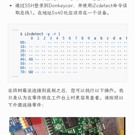
通过SSH登录到Donkeycar，并使用i2cdetect命令读
取总线1。在地址0x40处应该存在一个设备。
---
$
i2cdetect
-y
-r
1
0
1
2
3
4
5
6
7
8
9
a
b
c
d
e
f
00:
--
--
--
--
--
--
--
--
--
--
--
--
--
10:
--
--
--
--
--
--
--
--
--
--
--
--
--
--
--
--
20:
--
--
--
--
--
--
--
--
--
--
--
--
--
--
--
--
30:
--
--
--
--
--
--
--
--
--
--
--
--
--
--
--
--
40:
40
--
--
--
--
--
--
--
--
--
--
--
--
--
--
--
50:
--
--
--
--
--
--
--
--
--
--
--
--
--
--
--
--
60:
--
--
--
--
--
--
--
--
--
--
--
--
--
--
--
--
70:
UU
--
--
--
--
--
--
--
在将树莓派连接到底板之后，您可以执行以下操作。我
只是认为在零件放在工作台上时更容易查看。请按照以
下步骤连接零件：