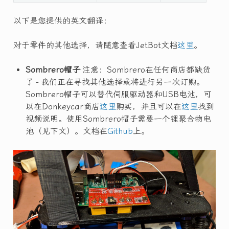
以下是您提供的英文翻译：
对于零件的其他选择，请随意查看JetBot文档
这里
。
Sombrero帽子
注意：Sombrero在任何商店都缺货
了 - 我们正在寻找其他选择或将进行另一次订购。
Sombrero帽子可以替代伺服驱动器和USB电池，可
以在Donkeycar商店
这里
购买，并且可以在
这里
找到
视频说明。使用Sombrero帽子需要一个锂聚合物电
池（见下文）。文档在
Github
上。