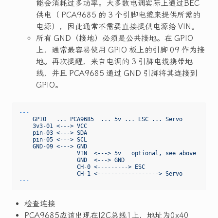
能会消耗过多功率。大多数电调实际上通过BEC
供电（ PCA9685 的 3 个引脚电缆来提供所需的
电源），因此通常不需要直接提供电源给 VIN。
所有 GND（接地）必须是公共接地。在 GPIO
上，通常最容易使用 GPIO 板上的引脚 09 作为接
地。再次提醒，来自电调的 3 引脚电缆携带地
线，并且 PCA9685 通过 GND 引脚将其连接到
GPIO。
---
GPIO
...
PCA9685
...
5v
...
ESC
...
Servo
3v3-01
<--->
VCC
pin-03
<--->
SDA
pin-05
<--->
SCL
GND-09
<--->
GND
VIN
<--->
5v
optional,
see
above
GND
<--->
GND
CH-0
<--------->
ESC
CH-1
<------------------>
Servo
检查连接
PCA9685应该出现在I2C总线1上，地址为0x40