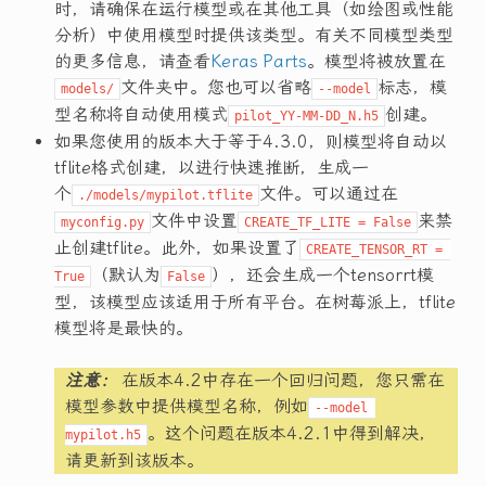
时，请确保在运行模型或在其他工具（如绘图或性能
分析）中使用模型时提供该类型。有关不同模型类型
的更多信息，请查看
Keras Parts
。模型将被放置在
文件夹中。您也可以省略
标志，模
models/
--model
型名称将自动使用模式
创建。
pilot_YY-MM-DD_N.h5
如果您使用的版本大于等于4.3.0，则模型将自动以
tflite格式创建，以进行快速推断，生成一
个
文件。可以通过在
./models/mypilot.tflite
文件中设置
来禁
myconfig.py
CREATE_TF_LITE = False
止创建tflite。此外，如果设置了
CREATE_TENSOR_RT = 
（默认为
），还会生成一个tensorrt模
True
False
型，该模型应该适用于所有平台。在树莓派上，tflite
模型将是最快的。
注意：
在版本4.2中存在一个回归问题，您只需在
模型参数中提供模型名称，例如
--model 
。这个问题在版本4.2.1中得到解决，
mypilot.h5
请更新到该版本。