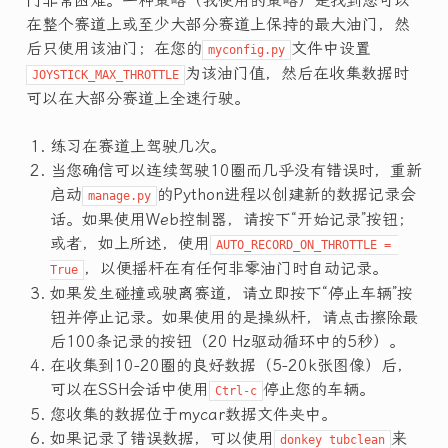
门非常困难。一种策略（我使用的策略）是找到您可以
在整个赛道上或至少大部分赛道上保持的最大油门，然
后只使用该油门；在您的
文件中设置
myconfig.py
为该油门值，然后在收集数据时
JOYSTICK_MAX_THROTTLE
可以在大部分赛道上全速行驶。
练习在赛道上驾驶几次。
当您确信可以连续驾驶10圈而几乎没有错误时，重新
启动
的Python进程以创建新的数据记录会
manage.py
话。如果使用Web控制器，请按下“开始记录”按钮；
或者，如上所述，使用
AUTO_RECORD_ON_THROTTLE = 
，以便摇杆在有任何非零油门时自动记录。
True
如果发生碰撞或驶离赛道，请立即按下“停止车辆”按
钮并停止记录。如果使用的是操纵杆，请点击擦除最
后100条记录的按钮（20 Hz驱动循环中的5秒）。
在收集到10-20圈的良好数据（5-20k张图像）后，
可以在SSH会话中使用
停止您的车辆。
Ctrl-c
您收集的数据位于mycar数据文件夹中。
如果记录了错误数据，可以使用
来
donkey tubclean