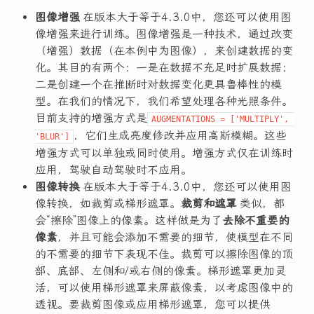
图像增强
在版本大于等于4.3.0中，您还可以使用图
像增强来进行训练。图像增强是一种技术，通过改变
（增强）数据（在本例中为图像），来创建数据的变
化。其目的有两个：一是在数据不充足时扩展数据；
二是创建一个在推断时对数据变化更具鲁棒性的模
型。在我们的情况下，我们希望处理各种光照条件。
目前支持的增强方式是
AUGMENTATIONS = ['MULTIPLY', 
，它们生成亮度修改并应用高斯模糊。这些
'BLUR']
增强方式可以单独或同时使用。增强方式仅在训练时
应用，驾驶自动驾驶时不应用。
图像转换
在版本大于等于4.3.0中，您还可以使用图
像转换，如裁剪或梯形遮罩。
裁剪和遮罩
类似，都
会“擦除”图像上的像素。这样做是为了
去除不重要的
像素
，并且可能会添加不需要的细节，使模型在不同
的不需要的细节下表现不佳。裁剪可以擦除图像的顶
部、底部、左侧和/或右侧的像素。梯形遮罩更加灵
活，可以使用梯形遮罩来屏蔽像素，以考虑图像中的
透视。要裁剪图像或应用梯形遮罩，您可以提供